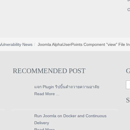
O
Vulnerability News
Joomla AlphaUserPoints Component "view" File Incl
RECOMMENDED POST
แจก Plugin ริปบิ้นดำถวายความอาลัย
Read More ...
Run Joomla on Docker and Continuous
Delivery
Read More ...