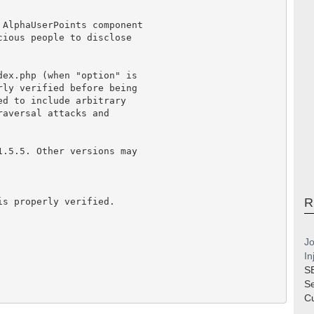
 AlphaUserPoints component
cious people to disclose
dex.php (when "option" is
rly verified before being
ed to include arbitrary
raversal attacks and
1.5.5. Other versions may
R
is properly verified.
Jo
In
S
S
Cu