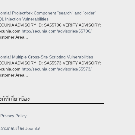
omla! Projectfork Component "search" and "order"
L Injection Vulnerabilities
ECUNIA ADVISORY ID: SA55796 VERIFY ADVISORY:
ecunia.com
http://secunia.com/advisories/55796/
stomer Area...
omla! Multiple Cross-Site Scripting Vulnerabilities
ECUNIA ADVISORY ID: SA55573 VERIFY ADVISORY:
ecunia.com
http://secunia.com/advisories/55573/
stomer Area...
งก์ที่เกี่ยวข้อง
Privacy Policy
ถามตอบเรื่อง Joomla!