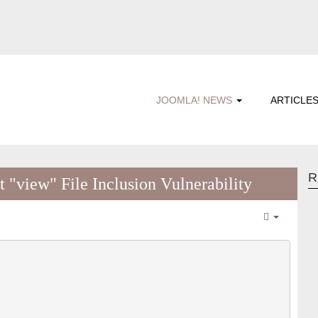
JOOMLA! NEWS
ARTICLE
R
"view" File Inclusion Vulnerability
Empty