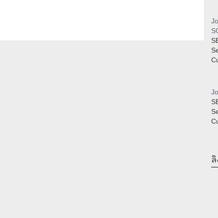
Jo
SQ
S
S
Cu
Jo
S
S
Cu
ลิ