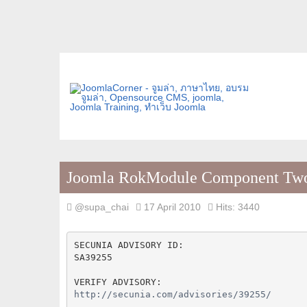
Joomla RokModule Component Two S
@supa_chai
17 April 2010
Hits: 3440
SECUNIA ADVISORY ID:
SA39255
VERIFY ADVISORY:
http://secunia.com/advisories/39255/