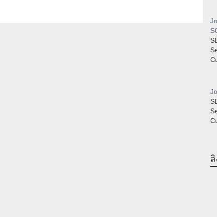
Jo
SQ
S
S
Cu
Jo
S
S
Cu
ลิ