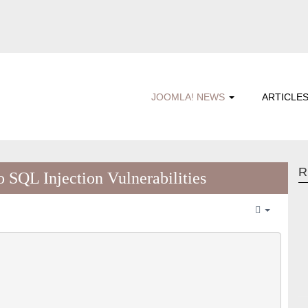
JOOMLA! NEWS
ARTICLE
R
QL Injection Vulnerabilities
Empty