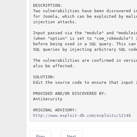
DESCRIPTION:
Two vulnerabilities have been discovered i
for Joomla, which can be exploited by mali
injection attacks.
Input passed via the "module" and "modulei
(when "option" is set to "com_rokmodule") 
before being used in a SQL query. This can
SQL queries by injecting arbitrary SQL cod
The vulnerabilities are confirmed in versi
also be affected.
SOLUTION:
Edit the source code to ensure that input 
PROVIDED AND/OR DISCOVERED BY:
AntiSecurity
ORIGINAL ADVISORY:
http://www.exploit-db.com/exploits/12148
Prev
Next