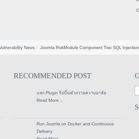
O
Vulnerability News
Joomla RokModule Component Two SQL Injection V
RECOMMENDED POST
แจก Plugin ริปบิ้นดำถวายความอาลัย
Read More ...
Run Joomla on Docker and Continuous
Delivery
Read More ...