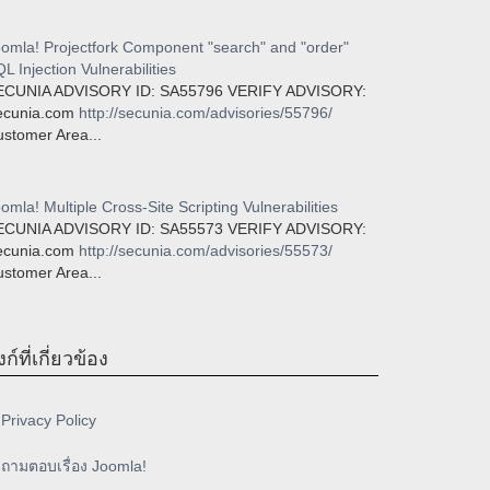
omla! Projectfork Component "search" and "order"
L Injection Vulnerabilities
ECUNIA ADVISORY ID: SA55796 VERIFY ADVISORY:
ecunia.com
http://secunia.com/advisories/55796/
stomer Area...
omla! Multiple Cross-Site Scripting Vulnerabilities
ECUNIA ADVISORY ID: SA55573 VERIFY ADVISORY:
ecunia.com
http://secunia.com/advisories/55573/
stomer Area...
งก์ที่เกี่ยวข้อง
Privacy Policy
ถามตอบเรื่อง Joomla!