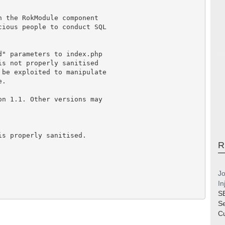
n the RokModule component
cious people to conduct SQL
d" parameters to index.php
is not properly sanitised
 be exploited to manipulate
e.
on 1.1. Other versions may
is properly sanitised.
R
Jo
In
S
S
Cu