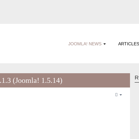
JOOMLA! NEWS
ARTICLE
R
.3 (Joomla! 1.5.14)
Empty