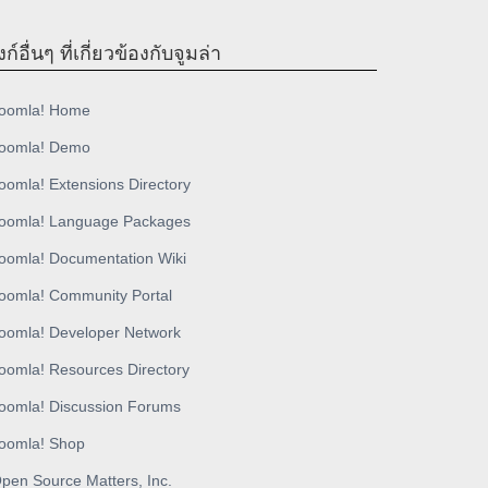
งก์อื่นๆ ที่เกี่ยวข้องกับจูมล่า
oomla! Home
oomla! Demo
oomla! Extensions Directory
oomla! Language Packages
oomla! Documentation Wiki
oomla! Community Portal
oomla! Developer Network
oomla! Resources Directory
oomla! Discussion Forums
oomla! Shop
pen Source Matters, Inc.