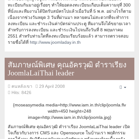
ทะเบียนกันมาอยู่เรื่อยๆ ทำให้ยอดลงทะเบียนเกือบเต็มความจุที่ 300
ที่นั่งและทีมงานได้ปิดรับสมัครไปแล้วเมื่อวันที่ 5 พ.ค. อย่างไรก็ตาม
เนื่องจากช่วงวันหยุด 3 วันที่ผ่านมา หลายคนไม่สะดวกที่จะทำการ
ลงทะเบียน และชำระเงินค่าบัตรผ่านประตู ทีมงานจึงได้ขยายเวลา
สำหรับการลงทะเบียน และชำระเงินไปจนถึงวันที่ 8 พฤษภาคม
2551 สำหรับท่านใดที่ลงทะเบียนเรียบร้อยแล้ว สามารถตรวจสอบ
รายชื่อได้ที่
http://www.joomladay.in.th
สัมภาษณ์พิเศษ คุณอัครวุฒิ ตำราเรียง
JoomlaLaiThai leader
ฅนหลังเขา
29 April 2008
Empty
Hits: 8426
{moseasymedia media=http://www.iam.in.th/clip/joomla.flv
width=450 height=248
image=http://www.iam.in.th/clip/joomla.jpg}
สัมภาษณ์พิเศษ คุณอัครวุฒิ ตำราเรียง JoomlaLaiThai leader เปิด
ใจเกี่ยวกับวงการ CMS และ Opensource ในบ้านเรา พฤติกรรม