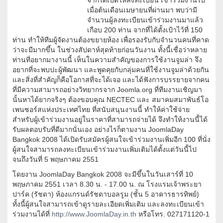
จากได้เปิดให้ลงทะเบียน เข้าร่วมงานไป
เมื่อต้นเดือนเมษายนที่ผ่านมา พบว่ามี
จำนวนผู้ลงทะเบียนเข้าร่วมงานมาแล้ว
เกือบ 200 ท่าน จากที่ได้ตั้งเป้าไว้ที่ 150
ท่าน ทำให้ทีมผู้จัดงานต้องขยายห้อง เพื่อรองรับกับจำนวนคนที่คาด
ว่าจะมีมากขึ้น ในช่วงสัปดาห์สุดท้ายก่อนวันงาน ทั้งนี้เชื่อว่าหลาย
ท่านที่อยากมางานนี้ เห็นในความสำคัญของการใช้งานจูมล่า จึง
อยากที่จะพบปะผู้พัฒนา และพูดคุยกับกลุ่มคนที่ใช้งานจูมล่าด้วยกัน
และสิ่งที่สำคัญก็คือโอกาสที่จะได้เจอ และได้ฟังการบรรยายจากคน
ที่มีความสามารถอย่างวิทยากรจาก Joomla.org ที่ทีมงานเชิญมา
นั้นหาได้ยากจริงๆ ต้องขอบคุณ NECTEC และ สมาคมสมาพันธ์โอ
เพนซอร์สแห่งประเทศไทย ที่สนับสนุนงานนี้ ทำให้ค่าใช้จ่าย
สำหรับผู้เข้าร่วมงานอยู่ในราคาที่สามารถจ่ายได้ จึงทำให้งานนี้ได้
รับผลตอบรับที่ดีมากนั่นเอง อย่างไรก็ตามงาน JoomlaDay
Bangkok 2008 ได้เปิดรับสมัครผู้สนใจเข้าร่วมงานเพิ่มอีก 100 ที่นั่ง
ผู้สนใจสามารถลงทะเบียนเข้าร่วมงานเพิ่มเติมได้ตั้งแต่วันนี้ไป
จนถึงวันที่ 5 พฤษภาคม 2551
โดยงาน JoomlaDay Bangkok 2008 จะมีขึ้นในวันเสาร์ที่ 10
พฤษภาคม 2551 เวลา 8.30 น. - 17.00 น. ณ โรงแรมเจ้าพระยา
ปาร์ค (รัชดา) ห้องแกรนด์รัชดาบอลรูม (ชั้น 5 อาคารธารทิพย์)
ทั้งนี้ผู้สนใจสามารถเข้าดูรายละเอียดเพิ่มเติม และลงทะเบียนเข้า
ร่วมงานได้ที่
http://www.JoomlaDay.in.th
หรือโทร. 027171120-1