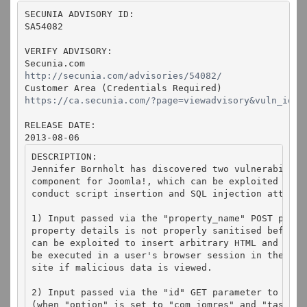
SECUNIA ADVISORY ID:

SA54082

VERIFY ADVISORY:

http://secunia.com/advisories/54082/
https://ca.secunia.com/?page=viewadvisory&vuln_id=5
RELEASE DATE:

2013-08-06
DESCRIPTION:

Jennifer Bornholt has discovered two vulnerabilitie
component for Joomla!, which can be exploited by ma
conduct script insertion and SQL injection attacks.
1) Input passed via the "property_name" POST parame
property details is not properly sanitised before b
can be exploited to insert arbitrary HTML and scri
be executed in a user's browser session in the con
site if malicious data is viewed.

2) Input passed via the "id" GET parameter to admi
(when "option" is set to "com_jomres" and "task" is