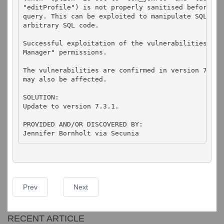
"editProfile") is not properly sanitised before bei
query. This can be exploited to manipulate SQL quer
arbitrary SQL code.

Successful exploitation of the vulnerabilities requ
Manager" permissions.

The vulnerabilities are confirmed in version 7.3.0.
may also be affected.

SOLUTION:

Update to version 7.3.1.

PROVIDED AND/OR DISCOVERED BY:

Jennifer Bornholt via Secunia
Prev
Next
RECENT ARTICLE