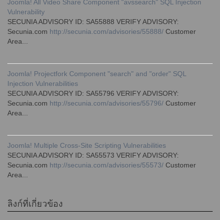
Joomla! All Video Share Component "avssearch" SQL Injection
Vulnerability
SECUNIA ADVISORY ID: SA55888 VERIFY ADVISORY:
Secunia.com
http://secunia.com/advisories/55888/
Customer
Area...
Joomla! Projectfork Component "search" and "order" SQL
Injection Vulnerabilities
SECUNIA ADVISORY ID: SA55796 VERIFY ADVISORY:
Secunia.com
http://secunia.com/advisories/55796/
Customer
Area...
Joomla! Multiple Cross-Site Scripting Vulnerabilities
SECUNIA ADVISORY ID: SA55573 VERIFY ADVISORY:
Secunia.com
http://secunia.com/advisories/55573/
Customer
Area...
ลิงก์ที่เกี่ยวข้อง