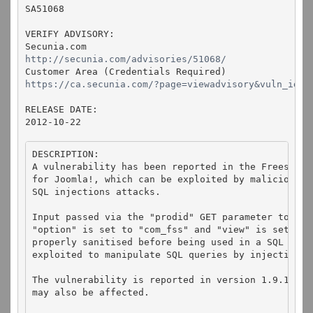
SA51068

VERIFY ADVISORY:

http://secunia.com/advisories/51068/
https://ca.secunia.com/?page=viewadvisory&vuln_id=5
RELEASE DATE:

DESCRIPTION:

A vulnerability has been reported in the Freestyle
for Joomla!, which can be exploited by malicious pe
SQL injections attacks.

Input passed via the "prodid" GET parameter to inde
"option" is set to "com_fss" and "view" is set to "
properly sanitised before being used in a SQL query
exploited to manipulate SQL queries by injecting a
The vulnerability is reported in version 1.9.1.1400
may also be affected.
