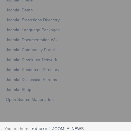
Joomla! Home
Joomla! Demo
Joomla! Extensions Directory
Joomla! Language Packages
Joomla! Documentation Wiki
Joomla! Community Portal
Joomla! Developer Network
Joomla! Resources Directory
Joomla! Discussion Forums
Joomla! Shop
Open Source Matters, Inc.
You are here:
หน้าแรก
JOOMLA! NEWS