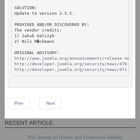
SOLUTION:

Update to version 2.5.5.

PROVIDED AND/OR DISCOVERED BY:

The vendor credits:

1) Jakub Galczyk

2) Nils R�ckmann

http://www.joomla.org/announcements/release-news/5
http://developer.joomla.org/security/news/470-2012
http://developer.joomla.org/security/news/471-2012
Prev
Next
RECENT ARTICLE
Run Joomla on Docker and Continuous Delivery