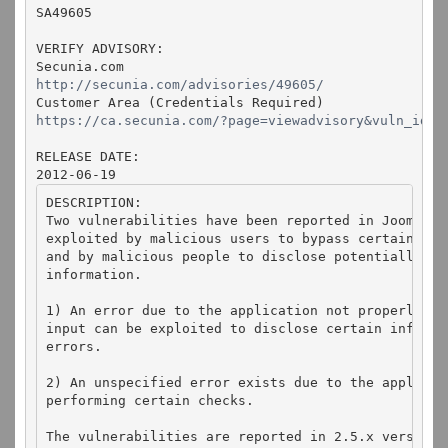
SA49605

VERIFY ADVISORY:

http://secunia.com/advisories/49605/
https://ca.secunia.com/?page=viewadvisory&vuln_id=4
RELEASE DATE:

2012-06-19
DESCRIPTION:

Two vulnerabilities have been reported in Joomla!, 
exploited by malicious users to bypass certain sec
and by malicious people to disclose potentially sen
information.

1) An error due to the application not properly fil
input can be exploited to disclose certain informat
errors.

2) An unspecified error exists due to the applicati
performing certain checks.

The vulnerabilities are reported in 2.5.x versions 