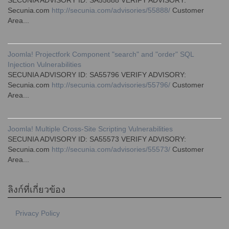
SECUNIA ADVISORY ID: SA55888 VERIFY ADVISORY:
Secunia.com
http://secunia.com/advisories/55888/
Customer
Area...
Joomla! Projectfork Component "search" and "order" SQL
Injection Vulnerabilities
SECUNIA ADVISORY ID: SA55796 VERIFY ADVISORY:
Secunia.com
http://secunia.com/advisories/55796/
Customer
Area...
Joomla! Multiple Cross-Site Scripting Vulnerabilities
SECUNIA ADVISORY ID: SA55573 VERIFY ADVISORY:
Secunia.com
http://secunia.com/advisories/55573/
Customer
Area...
ลิงก์ที่เกี่ยวข้อง
Privacy Policy