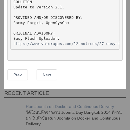
SOLUTION:

Update to version 2.1.

PROVIDED AND/OR DISCOVERED BY:

Sammy Forgit, OpenSysCom

ORIGINAL ADVISORY:

https://www.valorapps.com/12-notices/27-easy-flash
Prev
Next
RECENT ARTICLE
Run Joomla on Docker and Continuous Delivery
วีดีโอบันทึกจากงาน Joomla Day Bangkok 2014 ที่ผ่าน
มา ในหัวข้อ Run Joomla on Docker and Continuous
Delivery ...