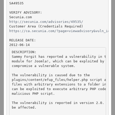
SA49535

VERIFY ADVISORY:

http://secunia.com/advisories/49535/
https://ca.secunia.com/?page=viewadvisory&vuln_id=4
RELEASE DATE:

2012-06-14
DESCRIPTION:

Sammy Forgit has reported a vulnerability in the E
module for Joomla!, which can be exploited by malic
compromise a vulnerable system.

The vulnerability is caused due to the

plugins/content/efup_files/helper.php script allowi
files with arbitrary extensions to a folder inside
can be exploited to execute arbitrary PHP code by u
malicious PHP script.

The vulnerability is reported in version 2.0. Prio
be affected.
