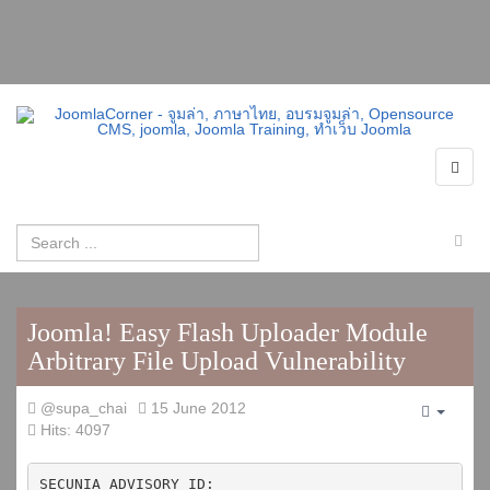
Joomla! Easy Flash Uploader Module
Arbitrary File Upload Vulnerability
@supa_chai
15 June 2012
Empty
Hits: 4097
SECUNIA ADVISORY ID:
