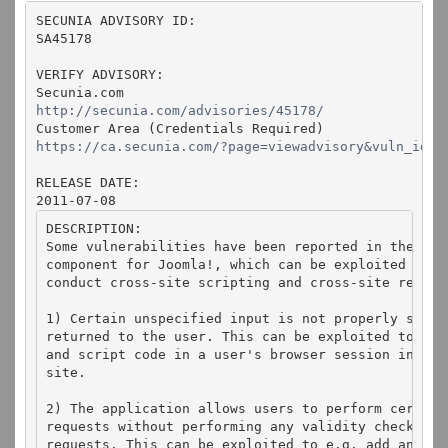
SECUNIA ADVISORY ID:

SA45178

VERIFY ADVISORY:

http://secunia.com/advisories/45178/
https://ca.secunia.com/?page=viewadvisory&vuln_id=4
RELEASE DATE:

2011-07-08
DESCRIPTION:

Some vulnerabilities have been reported in the Glo
component for Joomla!, which can be exploited by m
conduct cross-site scripting and cross-site reques
1) Certain unspecified input is not properly saniti
returned to the user. This can be exploited to exe
and script code in a user's browser session in con
site.

2) The application allows users to perform certain 
requests without performing any validity checks to 
requests. This can be exploited to e.g. add and del