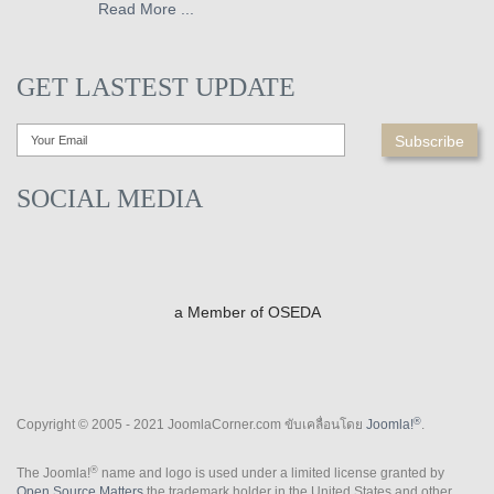
Read More ...
GET LASTEST UPDATE
SOCIAL MEDIA
a Member of OSEDA
®
Copyright © 2005 - 2021 JoomlaCorner.com ขับเคลื่อนโดย
Joomla!
.
®
The Joomla!
name and logo is used under a limited license granted by
Open Source Matters
the trademark holder in the United States and other