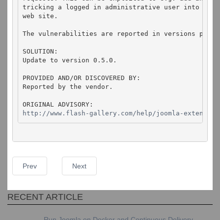
tricking a logged in administrative user into visit
web site.

The vulnerabilities are reported in versions prior 
SOLUTION:

Update to version 0.5.0.

PROVIDED AND/OR DISCOVERED BY:

Reported by the vendor.

http://www.flash-gallery.com/help/joomla-extension
Prev
Next
RECENT ARTICLE
Run Joomla on Docker and Continuous Delivery