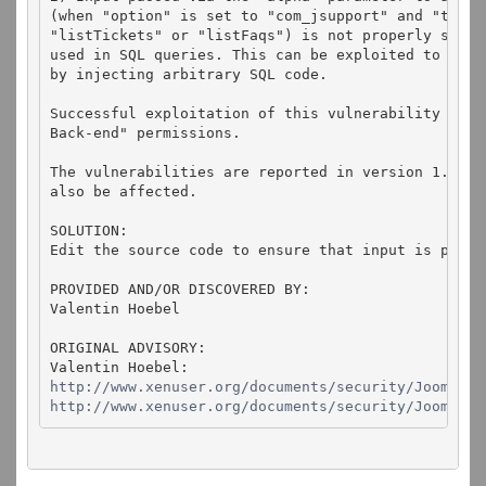
(when "option" is set to "com_jsupport" and "task"
"listTickets" or "listFaqs") is not properly sanit
used in SQL queries. This can be exploited to mani
by injecting arbitrary SQL code.
Successful exploitation of this vulnerability requ
Back-end" permissions.
The vulnerabilities are reported in version 1.5.6.
also be affected.
SOLUTION:
Edit the source code to ensure that input is prope
PROVIDED AND/OR DISCOVERED BY:
Valentin Hoebel
ORIGINAL ADVISORY:
Valentin Hoebel:
http://www.xenuser.org/documents/security/Joomla_c
http://www.xenuser.org/documents/security/Joomla_c