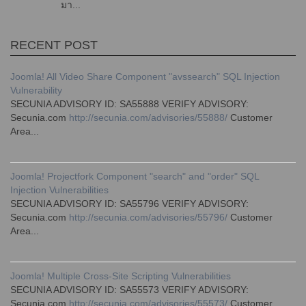
มา...
RECENT POST
Joomla! All Video Share Component "avssearch" SQL Injection
Vulnerability
SECUNIA ADVISORY ID: SA55888 VERIFY ADVISORY:
Secunia.com
http://secunia.com/advisories/55888/
Customer
Area...
Joomla! Projectfork Component "search" and "order" SQL
Injection Vulnerabilities
SECUNIA ADVISORY ID: SA55796 VERIFY ADVISORY:
Secunia.com
http://secunia.com/advisories/55796/
Customer
Area...
Joomla! Multiple Cross-Site Scripting Vulnerabilities
SECUNIA ADVISORY ID: SA55573 VERIFY ADVISORY:
Secunia.com
http://secunia.com/advisories/55573/
Customer