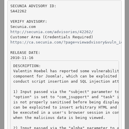
SECUNIA ADVISORY ID:
SA42262
VERIFY ADVISORY:
Secunia.com
http://secunia.com/advisories/42262/
Customer Area (Credentials Required)
https://ca.secunia.com/?page=viewadvisory&vuln_id=4
RELEASE DATE:
2010-11-16
DESCRIPTION:
Valentin Hoebel has reported some vulnerabilities 
component for Joomla!, which can be exploited by m
conduct script insertion and SQL injection attacks
1) Input passed via the "subject" parameter to ind
"option" is set to "com_jsupport" and "task" is se
is not properly sanitised before being displayed t
can be exploited to insert arbitrary HTML and scri
be executed in a user's browser session in context
when the malicious data is being viewed.
2) Input passed via the "alpha" parameter to admin