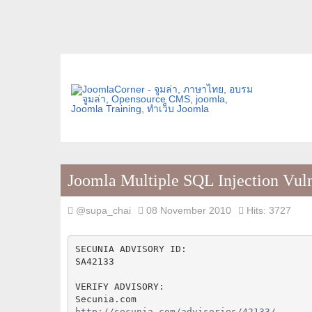
Joomla Multiple SQL Injection Vuln
@supa_chai
08 November 2010
Hits: 3727
SECUNIA ADVISORY ID:
SA42133
VERIFY ADVISORY:
Secunia.com
http://secunia.com/advisories/42133/