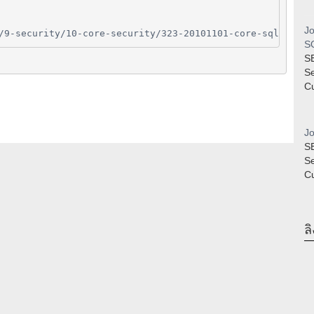
Jo
/9-security/10-core-security/323-20101101-core-sqli-info
SQ
S
S
Cu
Jo
S
S
Cu
ลิ