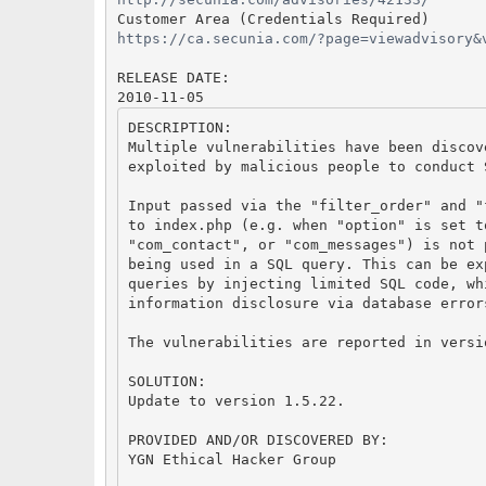
Customer Area (Credentials Required)
https://ca.secunia.com/?page=viewadvisory&
RELEASE DATE:
2010-11-05
DESCRIPTION:
Multiple vulnerabilities have been discov
exploited by malicious people to conduct 
Input passed via the "filter_order" and "
to index.php (e.g. when "option" is set t
"com_contact", or "com_messages") is not 
being used in a SQL query. This can be ex
queries by injecting limited SQL code, wh
information disclosure via database error
The vulnerabilities are reported in versi
SOLUTION:
Update to version 1.5.22.
PROVIDED AND/OR DISCOVERED BY:
YGN Ethical Hacker Group