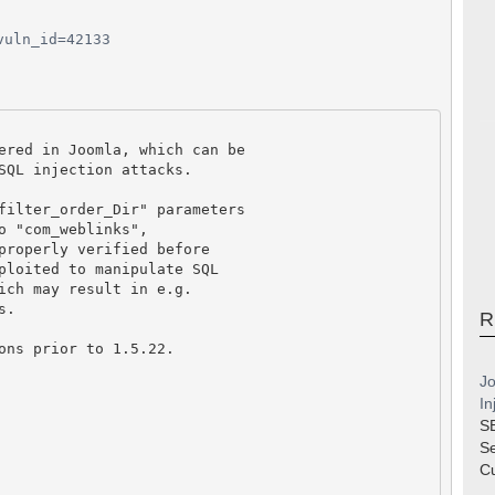
vuln_id=42133
ered in Joomla, which can be
SQL injection attacks.
filter_order_Dir" parameters
o "com_weblinks",
properly verified before
ploited to manipulate SQL
ich may result in e.g.
s.
R
ons prior to 1.5.22.
Jo
In
S
S
Cu