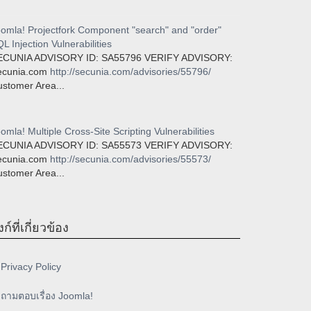
omla! Projectfork Component "search" and "order"
-disclosurevulnerabilities.html
L Injection Vulnerabilities
ECUNIA ADVISORY ID: SA55796 VERIFY ADVISORY:
ecunia.com
http://secunia.com/advisories/55796/
stomer Area...
omla! Multiple Cross-Site Scripting Vulnerabilities
ECUNIA ADVISORY ID: SA55573 VERIFY ADVISORY:
ecunia.com
http://secunia.com/advisories/55573/
stomer Area...
งก์ที่เกี่ยวข้อง
Privacy Policy
ถามตอบเรื่อง Joomla!