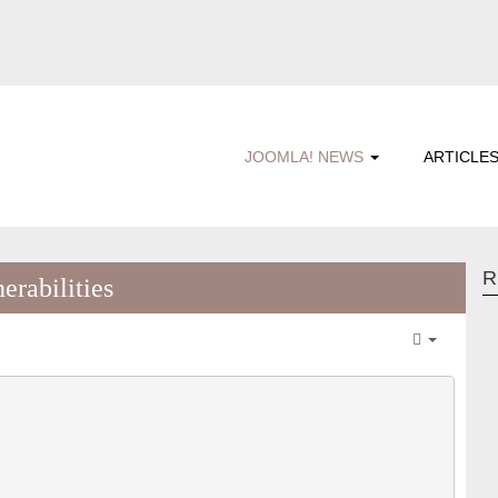
JOOMLA! NEWS
ARTICLE
R
erabilities
Empty