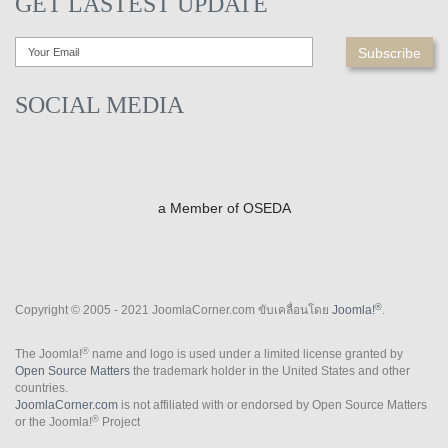
GET LASTEST UPDATE
SOCIAL MEDIA
a Member of OSEDA
®
Copyright © 2005 - 2021 JoomlaCorner.com ขับเคลื่อนโดย
Joomla!
.
®
The Joomla!
name and logo is used under a limited license granted by
Open Source Matters
the trademark holder in the United States and other
countries.
JoomlaCorner.com
is not affiliated with or endorsed by Open Source Matters
®
or the Joomla!
Project