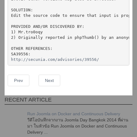
SOLUTION:
Edit the source code to ensure that input is proper
PROVIDED AND/OR DISCOVERED BY:
1) Mr.tro0oqy
2) Originally reported in phpThumb() by an anonymou
OTHER REFERENCES:
SA39556:
http://secunia.com/advisories/39556/
Prev
Next
RECENT ARTICLE
Run Joomla on Docker and Continuous Delivery
วีดีโอบันทึกจากงาน Joomla Day Bangkok 2014 ที่ผ่าน
มา ในหัวข้อ Run Joomla on Docker and Continuous
Delivery ...