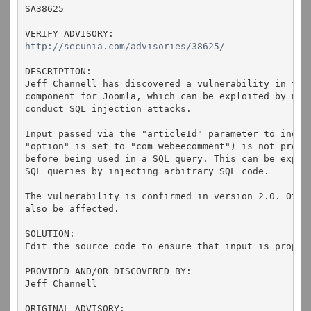
SA38625
VERIFY ADVISORY:
http://secunia.com/advisories/38625/
DESCRIPTION:
Jeff Channell has discovered a vulnerability in the
component for Joomla, which can be exploited by mal
conduct SQL injection attacks.
Input passed via the "articleId" parameter to index
"option" is set to "com_webeecomment") is not prope
before being used in a SQL query. This can be explo
SQL queries by injecting arbitrary SQL code.
The vulnerability is confirmed in version 2.0. Othe
also be affected.
SOLUTION:
Edit the source code to ensure that input is proper
PROVIDED AND/OR DISCOVERED BY:
Jeff Channell
ORIGINAL ADVISORY: