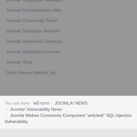
Joomla! Documentation Wiki
Joomla! Community Portal
Joomla! Developer Network
Joomla! Resources Directory
Joomla! Discussion Forums
Joomla! Shop
Open Source Matters, Inc.
You are here:
หน้าแรก
JOOMLA! NEWS
Joomla! Vulnerability News
Joomla Webee Comments Component "articleId" SQL Injection
Vulnerability