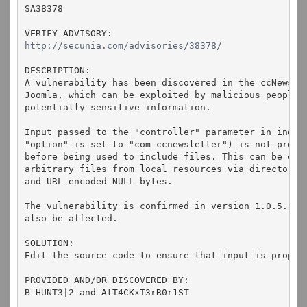
SA38378
VERIFY ADVISORY:
http://secunia.com/advisories/38378/
DESCRIPTION:
A vulnerability has been discovered in the ccNewsle
Joomla, which can be exploited by malicious people 
potentially sensitive information.
Input passed to the "controller" parameter in index
"option" is set to "com_ccnewsletter") is not prope
before being used to include files. This can be exp
arbitrary files from local resources via directory 
and URL-encoded NULL bytes.
The vulnerability is confirmed in version 1.0.5. Ot
also be affected.
SOLUTION:
Edit the source code to ensure that input is proper
PROVIDED AND/OR DISCOVERED BY:
B-HUNT3|2 and AtT4CKxT3rR0r1ST