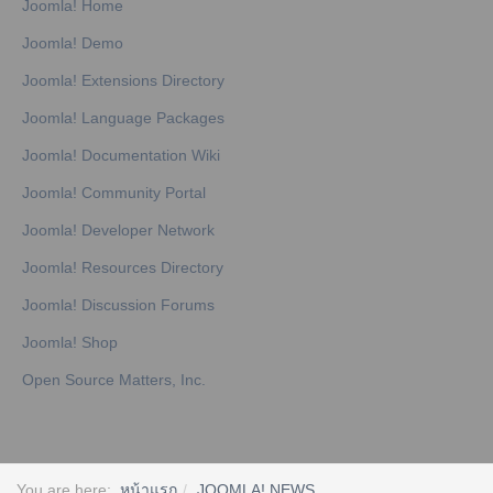
Joomla! Home
Joomla! Demo
Joomla! Extensions Directory
Joomla! Language Packages
Joomla! Documentation Wiki
Joomla! Community Portal
Joomla! Developer Network
Joomla! Resources Directory
Joomla! Discussion Forums
Joomla! Shop
Open Source Matters, Inc.
You are here:
หน้าแรก
JOOMLA! NEWS