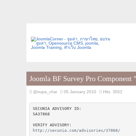
Joomla BF Survey Pro Component "c
@supa_chai
05 January 2010
Hits: 3552
SECUNIA ADVISORY ID:
SA37868
VERIFY ADVISORY:
http://secunia.com/advisories/37868/