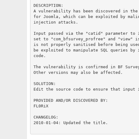
DESCRIPTION:
A vulnerability has been discovered in the
for Joomla, which can be exploited by mali
injection attacks.
Input passed via the "catid" parameter to 
set to "com_bfsurvey_profree" and "view" i
is not properly sanitised before being use
be exploited to manipulate SQL queries by 
code.
The vulnerability is confirmed in BF Surve
Other versions may also be affected.
SOLUTION:
Edit the source code to ensure that input 
PROVIDED AND/OR DISCOVERED BY:
FL0RiX
CHANGELOG:
2010-01-04: Updated the title.