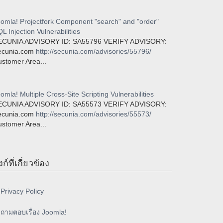
omla! Projectfork Component "search" and "order"
L Injection Vulnerabilities
ECUNIA ADVISORY ID: SA55796 VERIFY ADVISORY:
ecunia.com
http://secunia.com/advisories/55796/
stomer Area...
omla! Multiple Cross-Site Scripting Vulnerabilities
ECUNIA ADVISORY ID: SA55573 VERIFY ADVISORY:
ecunia.com
http://secunia.com/advisories/55573/
stomer Area...
งก์ที่เกี่ยวข้อง
Privacy Policy
ถามตอบเรื่อง Joomla!