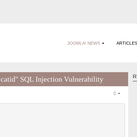
JOOMLA! NEWS
ARTICLE
R
atid" SQL Injection Vulnerability
Empty