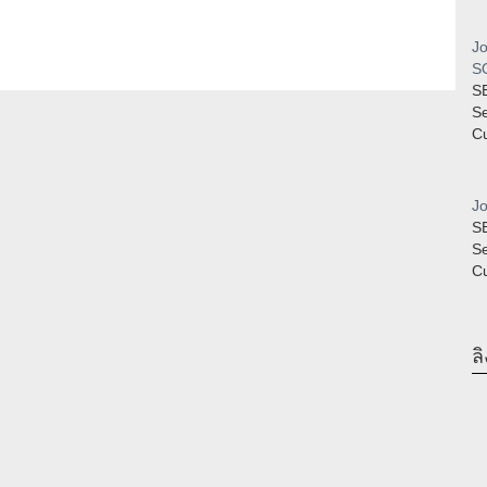
Jo
SQ
S
S
Cu
Jo
S
S
Cu
ลิ