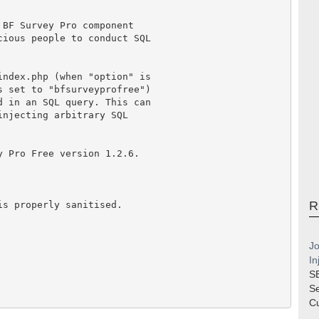
 BF Survey Pro component
cious people to conduct SQL
index.php (when "option" is
s set to "bfsurveyprofree")
d in an SQL query. This can
injecting arbitrary SQL
y Pro Free version 1.2.6.
R
is properly sanitised.
Jo
In
S
S
Cu