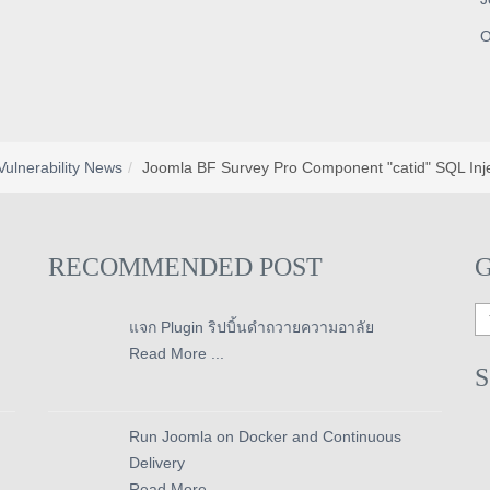
O
Vulnerability News
Joomla BF Survey Pro Component "catid" SQL Injec
RECOMMENDED POST
แจก Plugin ริปบิ้นดำถวายความอาลัย
Read More ...
Run Joomla on Docker and Continuous
Delivery
Read More ...