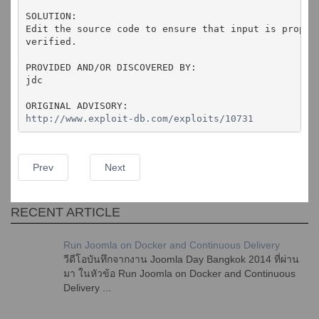
SOLUTION:
Edit the source code to ensure that input is proper
verified.
PROVIDED AND/OR DISCOVERED BY:
jdc
ORIGINAL ADVISORY:
http://www.exploit-db.com/exploits/10731
Prev
Next
RECENT ARTICLE
Run Joomla on Docker and Continuous Delivery
วีดีโอบันทึกจากงาน Joomla Day Bangkok 2014 ที่ผ่าน
มา ในหัวข้อ Run Joomla on Docker and Continuous
Delivery ...