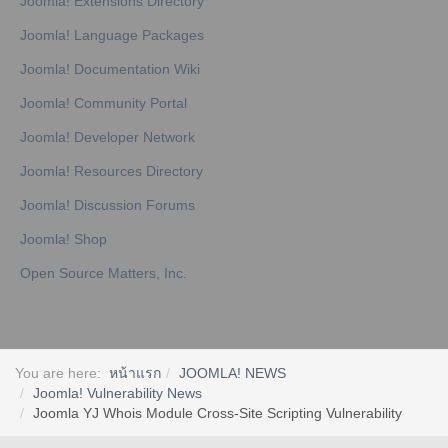
Joomla! Extensions Directory
Joomla! Language Packages
Joomla! Documentation Wiki
Joomla! Community Portal
Joomla! Developer Network
Joomla! Resources Directory
Joomla! Discussion Forums
Joomla! Shop
Open Source Matters, Inc.
You are here:
หน้าแรก
JOOMLA! NEWS
Joomla! Vulnerability News
Joomla YJ Whois Module Cross-Site Scripting Vulnerability