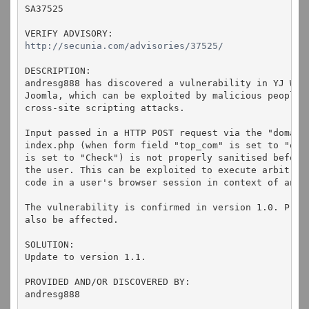
SA37525
VERIFY ADVISORY:
http://secunia.com/advisories/37525/
DESCRIPTION:
andresg888 has discovered a vulnerability in YJ Who
Joomla, which can be exploited by malicious people 
cross-site scripting attacks.
Input passed in a HTTP POST request via the "domain
index.php (when form field "top_com" is set to "on"
is set to "Check") is not properly sanitised before
the user. This can be exploited to execute arbitrar
code in a user's browser session in context of an a
The vulnerability is confirmed in version 1.0. Prio
also be affected.
SOLUTION:
Update to version 1.1.
PROVIDED AND/OR DISCOVERED BY:
andresg888