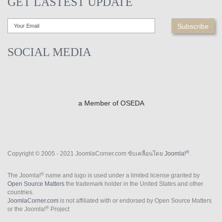
GET LASTEST UPDATE
SOCIAL MEDIA
a Member of OSEDA
®
Copyright © 2005 - 2021 JoomlaCorner.com ขับเคลื่อนโดย
Joomla!
.
®
The Joomla!
name and logo is used under a limited license granted by
Open Source Matters
the trademark holder in the United States and other
countries.
JoomlaCorner.com
is not affiliated with or endorsed by Open Source Matters
®
or the Joomla!
Project