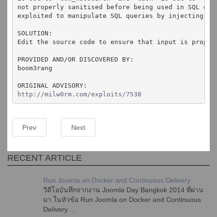
not properly sanitised before being used in SQL que
exploited to manipulate SQL queries by injecting ar
SOLUTION:
Edit the source code to ensure that input is proper
PROVIDED AND/OR DISCOVERED BY:
boom3rang
ORIGINAL ADVISORY:
http://milw0rm.com/exploits/7538
Prev
Next
RECENT ARTICLE
Run Joomla on Docker and Continuous Delivery
วีดีโอบันทึกจากงาน Joomla Day Bangkok 2014 ที่ผ่าน
มา ในหัวข้อ Run Joomla on Docker and Continuous
Delivery ...