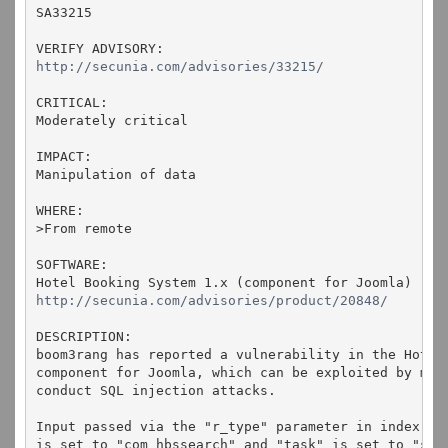
SA33215
VERIFY ADVISORY:
http://secunia.com/advisories/33215/
CRITICAL:
Moderately critical
IMPACT:
Manipulation of data
WHERE:
>From remote
SOFTWARE:
Hotel Booking System 1.x (component for Joomla)
http://secunia.com/advisories/product/20848/
DESCRIPTION:
boom3rang has reported a vulnerability in the Hotel
component for Joomla, which can be exploited by mal
conduct SQL injection attacks.
Input passed via the "r_type" parameter in index.ph
is set to "com_hbssearch" and "task" is set to "sho