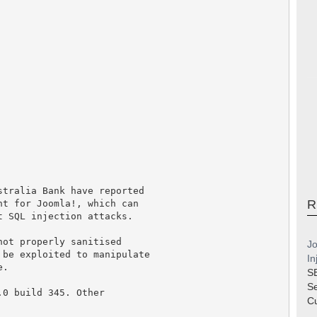
tralia Bank have reported

R
t for Joomla!, which can

 SQL injection attacks.

ot properly sanitised

Jo
be exploited to manipulate

In
.

S
S
0 build 345. Other

Cu