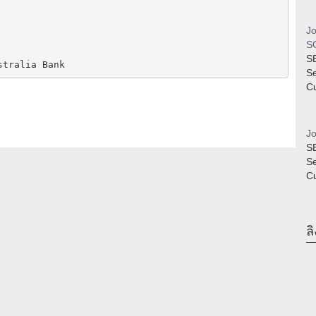
Jo
SQ
S
stralia Bank
S
Cu
Jo
S
S
Cu
ลิ