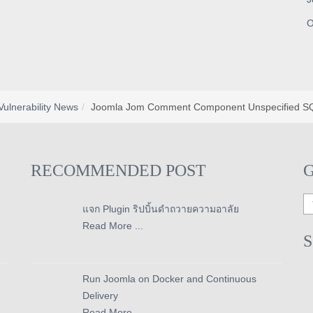
O
Vulnerability News
Joomla Jom Comment Component Unspecified SQL
RECOMMENDED POST
แจก Plugin ริปบิ้นดำถวายความอาลัย
Read More ...
Run Joomla on Docker and Continuous
Delivery
Read More ...