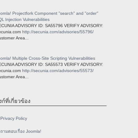
omla! Projectfork Component "search" and "order"
L Injection Vulnerabilities
ECUNIA ADVISORY ID: SA55796 VERIFY ADVISORY:
ecunia.com
http://secunia.com/advisories/55796/
stomer Area...
omla! Multiple Cross-Site Scripting Vulnerabilities
ECUNIA ADVISORY ID: SA55573 VERIFY ADVISORY:
ecunia.com
http://secunia.com/advisories/55573/
stomer Area...
งก์ที่เกี่ยวข้อง
Privacy Policy
ถามตอบเรื่อง Joomla!