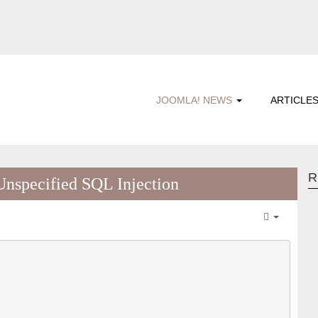
JOOMLA! NEWS
ARTICLE
R
specified SQL Injection
Empty