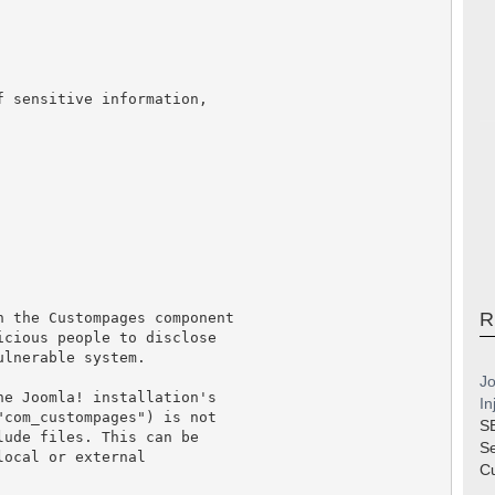
 sensitive information,

R
 the Custompages component

cious people to disclose

lnerable system.

Jo
e Joomla! installation's

In
com_custompages") is not

S
ude files. This can be

S
ocal or external

Cu