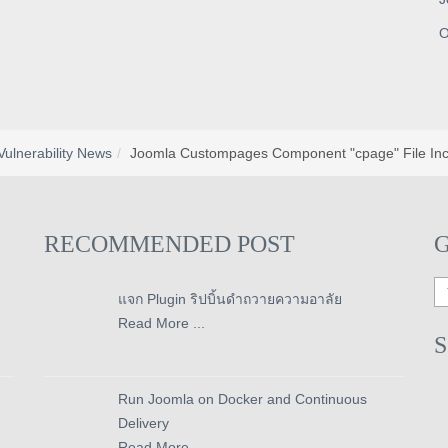
O
Vulnerability News
Joomla Custompages Component "cpage" File Inc
RECOMMENDED POST
แจก Plugin ริปบิ้นดำถวายความอาลัย
Read More ...
Run Joomla on Docker and Continuous
Delivery
Read More ...