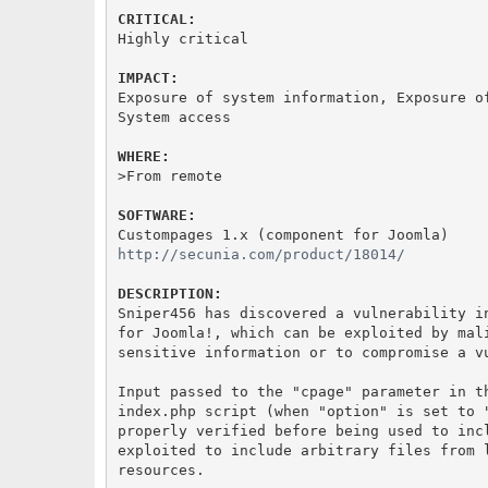
CRITICAL:
Highly critical

IMPACT:
Exposure of system information, Exposure of
System access

WHERE:
>From remote

SOFTWARE:
http://secunia.com/product/18014/
DESCRIPTION:
Sniper456 has discovered a vulnerability in
for Joomla!, which can be exploited by mali
sensitive information or to compromise a vu
Input passed to the "cpage" parameter in th
index.php script (when "option" is set to "
properly verified before being used to incl
exploited to include arbitrary files from l
resources.
