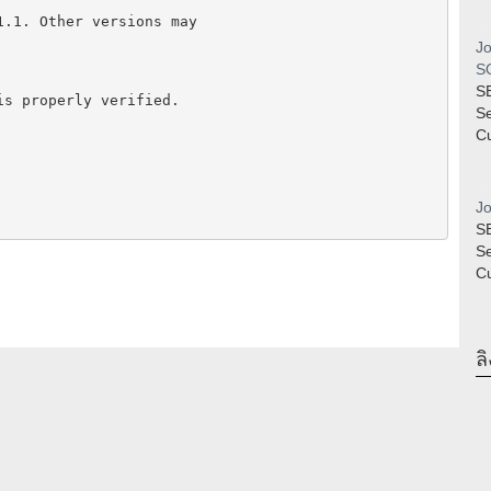
.1. Other versions may

Jo
SQ
S
s properly verified.

S
Cu
Jo
S
S
Cu
ลิ