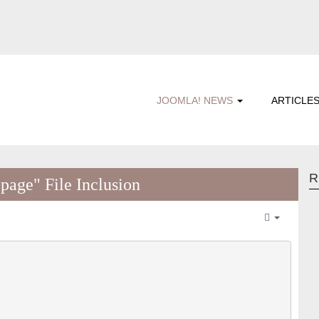
JOOMLA! NEWS
ARTICLE
R
age" File Inclusion
Empty