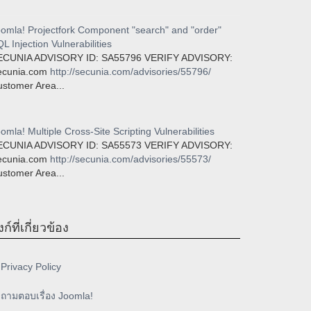
omla! Projectfork Component "search" and "order"
L Injection Vulnerabilities
ECUNIA ADVISORY ID: SA55796 VERIFY ADVISORY:
ecunia.com
http://secunia.com/advisories/55796/
stomer Area...
omla! Multiple Cross-Site Scripting Vulnerabilities
ECUNIA ADVISORY ID: SA55573 VERIFY ADVISORY:
ecunia.com
http://secunia.com/advisories/55573/
stomer Area...
งก์ที่เกี่ยวข้อง
Privacy Policy
ถามตอบเรื่อง Joomla!