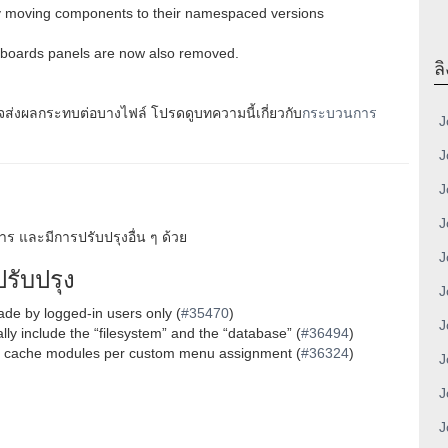
y moving components to their namespaced versions
boards panels are now also removed.
ลิ
าจส่งผลกระทบต่อบางไฟล์ โปรดดูบทความนี้เกี่ยวกับ
กระบวนการ
J
J
J
J
ร และมีการปรับปรุงอื่น ๆ ด้วย
J
รับปรุง
J
de by logged-in users only (
#35470
)
J
ly include the “filesystem” and the “database” (
#36494
)
 to cache modules per custom menu assignment (
#36324
)
J
J
J