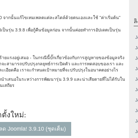
10 จากนั้นแก้ไขเทมเพลตแต่ละสไตล์ด้วยตนเองและใช้ "ค่าเริ่มต้น"
ลิ
นรุ่น 3.9.8 เพื่อกู้คืนข้อมูลก่อน จากนั้นค่อยทำการอัปเดตเป็นรุ่น
J
J
่ร้ายแรงอยู่เสมอ - ในกรณีนี้บั๊กเกี่ยวข้องกับการสูญหายของข้อมูลจริง
J
าเราจะสามารถปรับปรุงกลยุทธ์การเปิดตัว และการทดสอบของเรา และ
J
นรายละเอียดคือ เราจะกำหนดเป้าหมายที่จะปรับปรุงในอนาคตอย่างไร
้ถูกนำเสนอในระหว่างการพัฒนารุ่น 3.9.9 และน่าเสียดายที่ไม่ได้รับใน
J
่นเสถียร
J
J
J
ดตั้งใหม่:
J
โหลด Joomla! 3.9.10 (ชุดเต็ม)
J