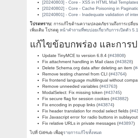
[20240803] - Core - XSS in HTML Mail Template
[20240802] - Core - Cache Poisoning in Paginati
[20240801] - Core - Inadequate validation of int
โปรดทราบ:
การแก้ไขด้านความปลอดภัยรวมถึงการเปลี่ยนแป
เพิ่มเติม โปรดดู
หน้าคำถามที่พบบ่อยเกี่ยวกับการเปิดตัว 5.
แก้ไขข้อบกพร่อง และการปรั
Update TinyMCE to version 6.8.4 (
#43808
)
Fix attachment handling in Mail class (
#43828
)
Delete Schema.org data after deleting an item (
#
Remove testing channel from CLI (
#43764
)
Fix frontend language multilingual without compatib
Remove unneeded variables (
#43763
)
ModalSelect: Fix missing token (
#43745
)
Fix secure flag for session cookies (
#43882
)
Fix encoding in popup links (
#43874
)
Fix header translation for modal select fields (
#4
Fix Javascript error for radio buttons in sublayout
Fix relative URLs in private messages (
#43897
)
ไปที่ GitHub เพื่อดู
รายการแก้ไขทั้งหมด