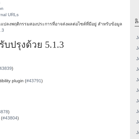
s
on
ernal URLs
ลิ
ลงพฤติกรรมสองประการที่อาจส่งผลต่อไซต์ที่มีอยู่ สำหรับข้อมูล
1.3
J
บปรุงด้วย 5.1.3
J
J
43839
)
J
J
ility plugin (
#43791
)
J
J
J
3878
)
 (
#43804
)
J
J