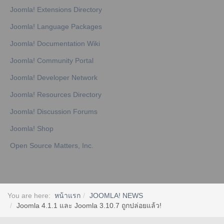
Joomla! Extensions Directory
Joomla! Language Packages
Joomla! Documentation Wiki
Joomla! Community Portal
Joomla! Developer Network
Joomla! Resources Directory
Joomla! Discussion Forums
Joomla! Shop
Open Source Matters, Inc.
You are here:
หน้าแรก
JOOMLA! NEWS
Joomla 4.1.1 และ Joomla 3.10.7 ถูกปล่อยแล้ว!