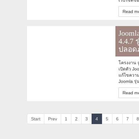
เว็บไซต์ขอ
Read mo
Joomla
4.4.7 
ปลอดภ
โครงงาน จู
เปิดตัว Joo
แก้ไขความ
Joomla รุ่
Read mo
Start
Prev
1
2
3
4
5
6
7
8